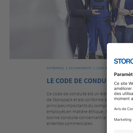
ENTREPRISE
EN CONFORMITÉ
CODE DE CONDUITE
LE CODE DE CONDUITE DE 
Ce code de conduite est un élément importan
de Storopack et est conforme à nos
Values &
principes importants du comportement que 
employés en matière éthique, morale et écolo
bonne conduite concernant la législation rela
ententes commerciales.