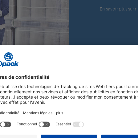
En savoir plus sur 
STOROPACK
t de la philosophie d'entreprise
Tous les employés, partenaires c
 Guidelines
. Il précise les
ces principes dans le cadre de leu
nous attendons de tous nos
tous les sites de Storopack et tou
gique, ainsi que les règles de
pour l'ensemble du groupe Stor
tive à la concurrence et les
par notre
Supplier Code of Con