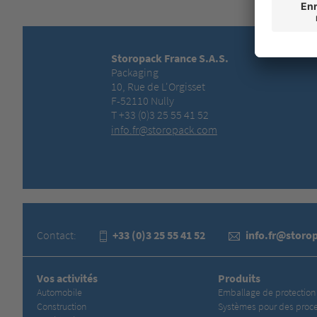
Storopack France S.A.S.
Packaging
10, Rue de L'Orgisset
F-52110 Nully
T +33 (0)3 25 55 41 52
info.fr@storopack.com
Contact:
+33 (0)3 25 55 41 52
info.fr@storo
Vos activités
Produits
Automobile
Emballage de protection
Construction
Systèmes pour des proc