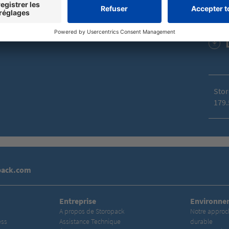
Stor
179.
pack.com
Entreprise
Environne
A propos de Storopack
Notre appro
ess
Assistance Technique
durable