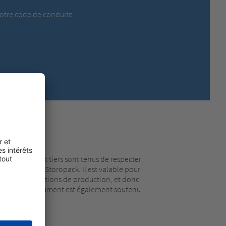
MEXICO,
SPANISH
notre code de conduite.
MIDDLE EAST + AFRICA,
ENGLISH
NETHERLANDS,
DUTCH
POLANDS,
POLISH
SPAIN,
SPANISH
SWEDEN,
SWEDISH
SWITZERLAND,
FRENCH
SWITZERLAND,
GERMAN
TURKEY,
TURKISH
UNITED KINGDOM,
ENGLISH
UNITED STATES OF AMERICA,
ENGLISH
ommerciaux et tiers sont tenus de respecter
r travail avec Storopack. Il est valable pour
tes les installations de production, et donc
opack. Ce document est également soutenu
duct
.