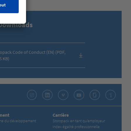
Downloads
opack Code of Conduct (EN) (PDF,
5 KB)
Instagram
LinkedIn
Vimeo
YouTube
Glassdoor
Indeed
ment
Carrière
che du développement
Storopack en tant qu’employeur
Index égalité professionnelle