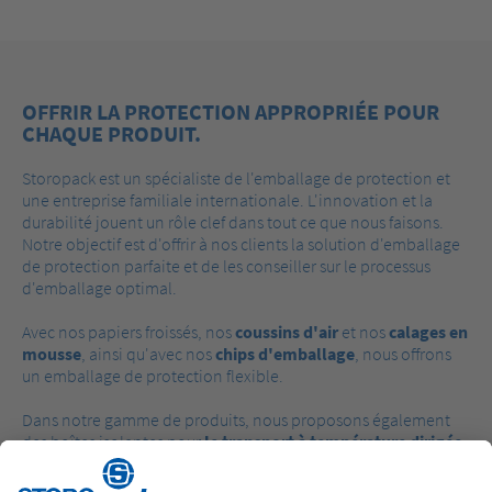
OFFRIR LA PROTECTION APPROPRIÉE POUR
CHAQUE PRODUIT.
Storopack est un spécialiste de l'emballage de protection et
une entreprise familiale internationale. L'innovation et la
durabilité jouent un rôle clef dans tout ce que nous faisons.
Notre objectif est d'offrir à nos clients la solution d'emballage
de protection parfaite et de les conseiller sur le processus
d'emballage optimal.
Avec nos papiers froissés, nos
coussins d'air
et nos
calages en
mousse
, ainsi qu'avec nos
chips d'emballage
, nous offrons
un emballage de protection flexible.
Dans notre gamme de produits, nous proposons également
des boîtes isolantes pour
le transport à température dirigée
,
ainsi que
des emballages de protection sur-mesure
et
des
pièces techniques moulées
en mousse expansée. Nous avons