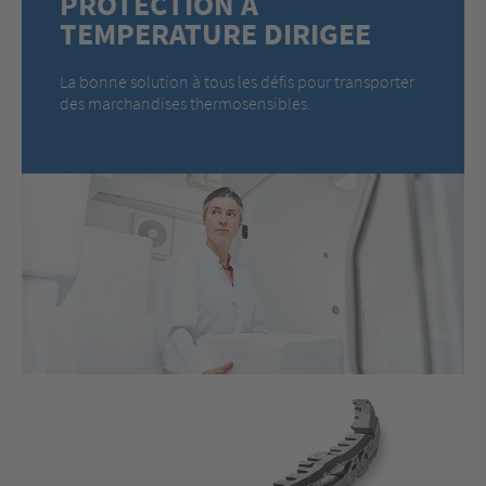
PROTECTION A
TEMPERATURE DIRIGEE
La bonne solution à tous les défis pour transporter
des marchandises thermosensibles.
En savoir plus