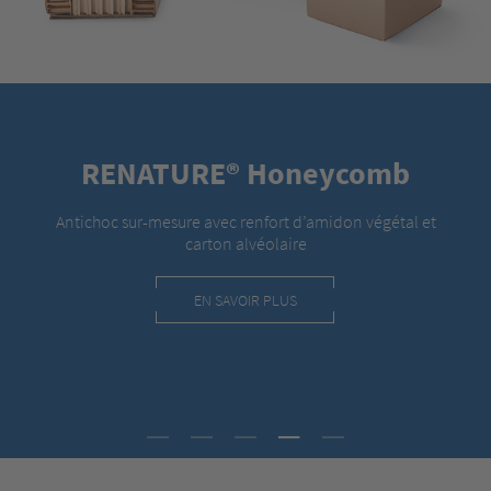
►
STANDARD AMÉLIORÉ AVEC
AUTO.PROTECT
La nouvelle version du module AUTO.PROTECT de la
gamme Storopack pour les processus d'emballage
automatisés utilise une IA innovante pour porter le calage
des cartons à un niveau supérieur.
EN SAVOIR PLUS
1
2
3
4
5