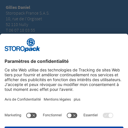
Gilles Daniel
Storopack France S.A.S.
10, rue de l'Orgisset
52 110 Nully
T 06 07 18 03 55
gilles.daniel@storopack.com
Instagram
LinkedIn
Vimeo
YouTube
Glassdoor
Indeed
MENTIONS LÉGALES