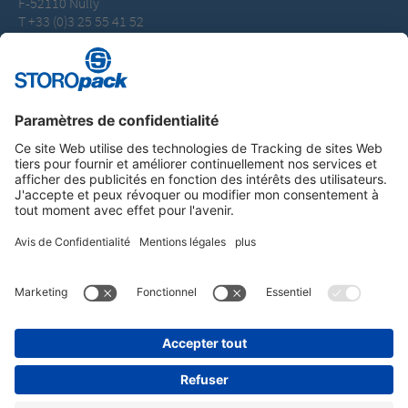
F-52110 Nully
T +33 (0)3 25 55 41 52
info.fr@storopack.com
Instagram
LinkedIn
Vimeo
YouTube
Glassdoor
Indeed
MENTIONS LÉGALES
CONDITIONS GÉNÉRALES
PROTECTION DES DONNÉES