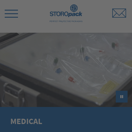
Storopack
Switch
Menu
►
MEDICAL