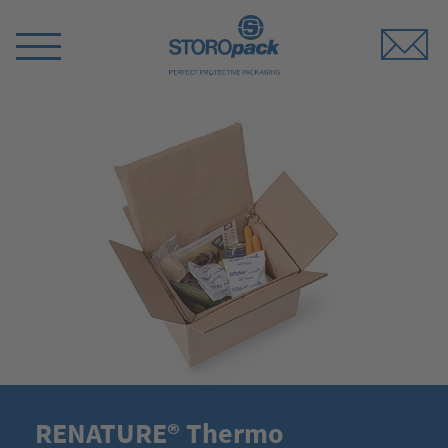
Storopack
Switch
Menu
RENATURE® Thermo