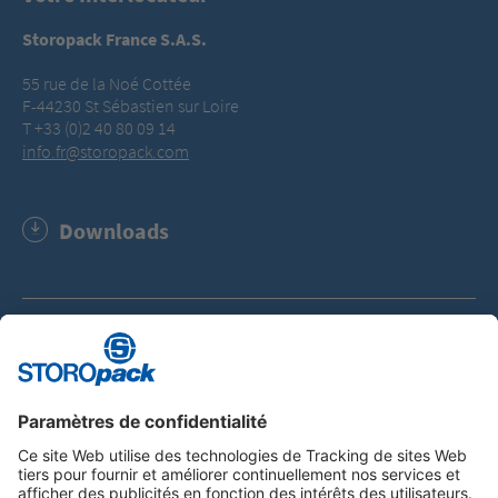
Storopack France S.A.S.
55 rue de la Noé Cottée
F-44230 St Sébastien sur Loire
T +33 (0)2 40 80 09 14
info.fr@storopack.com
Downloads
Certificat TÜV Austria - Home Compostability (PDF,
717.9 KB)