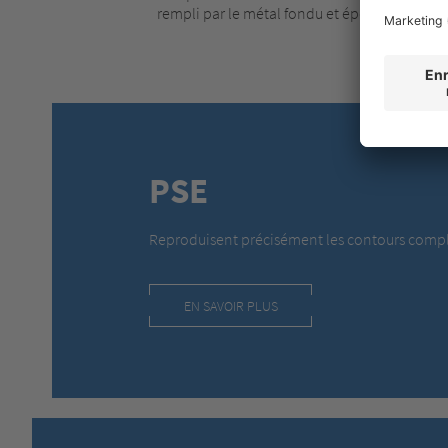
rempli par le métal fondu et épouse ainsi l
PSE
Reproduisent précisément les contours comp
EN SAVOIR PLUS