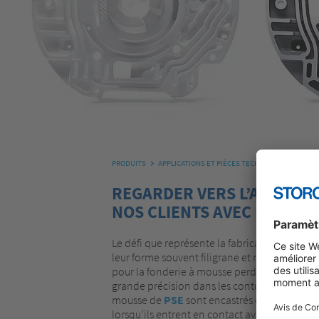
PRODUITS
APPLICATIONS ET PIÈCES TECHNIQUES MOULÉES
REGARDER VERS L’AVENIR 
NOS CLIENTS AVEC DES SO
Le défi que représente la fabrication de mou
leur forme souvent filigrane et minutieuse.
pour la fonderie à mousse perdue en moule 
grande précision dans les contours de moul
mousse de
PSE
sont encastrés dans le moule
lorsqu’ils entrent en contact avec le métal f