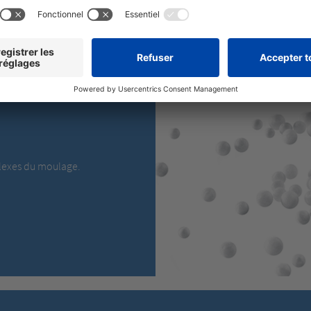
a géométrie exacte du modèle.
lexes du moulage.