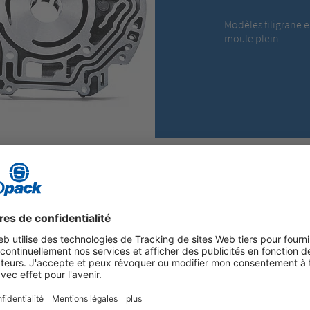
Modèles filigrane 
moule plein.
PIÈCES TECHNIQUES MOULÉES POUR L’AUTOMOBILE
MOULAGES / MOUSSE PERDUE
C’EST ACCOMPAGNER
LUTIONS INNOVANTES
lages provient en premier lieu de
Nous produisons des modèles en
 Les modèles de Storopack en PSE
depuis 1981 et nos accompagnons
plein permettent d’obtenir une
développement des modèles jusqu
age complexes. Les modèles en
mousse de Storopack sont livrés d
 en sable et s’évaporent
conformes à la norme 9001:2008
ondu. L’espace vide obtenu est