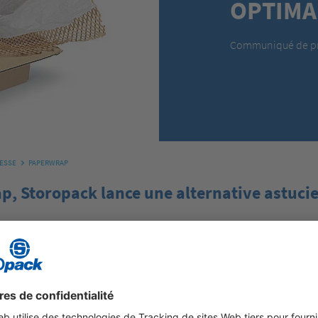
OPTIMA
Communiqué de pr
RESSE
PAPERWRAP
, Storopack lance une alternative astucieu
opose désormais une nouvelle alternative au traditionnel film à bul
ier, une matière première renouvelable, et donc entièrement recycl
alage de produits fragiles et de petite taille, en plus de se prêter é
c protégés de manière fiable contre les chocs, les rayures et les dom
Storopack du monde entier.