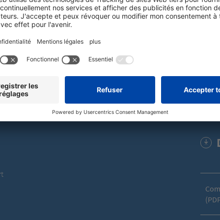
t deux plis qui est destiné à la protection des produits et contribue 
allage garantit un rembourrage optimal, tandis que le papier de soie à 
e protéger les surfaces en acier inoxydable et en aluminium ou encore l
utilisateur peut utiliser le papier en nid d’abeille seul. Il est dispo
e pression d’un bouton. Elle peut être configurée pour être intégrée 
istribuer les deux papiers simultanément si nécessaire de manière sim
nt atteindre 30 mètres par minute. Grâce au système de découpe manue
 papier étant fourni en rouleaux et le volume étant créé uniquement p
ombrante. En plus d’assurer la protection optimale des marchandises 
e pour le client final, grâce à ses propriétés techniques.
t
Com
(PDF