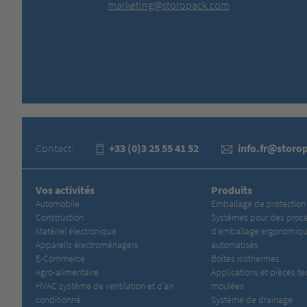
marketing@storopack.com
Contact:
+33 (0)3 25 55 41 52
info.fr@storo
Vos activités
Produits
Automobile
Emballage de protection
Construction
Systèmes pour des proc
Matériel électronique
d’emballage ergonomiqu
Appareils électroménagers
automatisés
E-Commerce
Boîtes isothermes
Agro-alimentaire
Applications et pièces t
HVAC système de ventilation et d’air
moulées
conditionné
Système de drainage