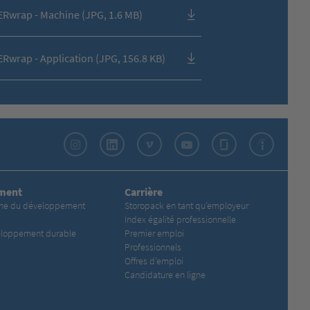
Rwrap - Machine (JPG, 1.6 MB)
Rwrap - Application (JPG, 156.8 KB)
Instagram
LinkedIn
Vimeo
YouTube
Glassdoor
Indeed
ment
Carrière
che du développement
Storopack en tant qu’employeur
Index égalité professionnelle
eloppement durable
Premier emploi
Professionnels
Offres d’emploi
Candidature en ligne