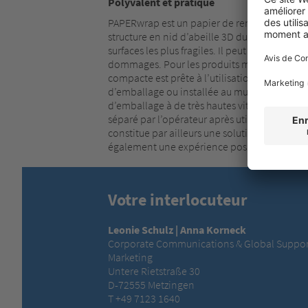
Polyvalent et pratique
PAPERwrap est un papier de rembourrage à un e
structure en nid d’abeille 3D du papier d’emb
surfaces les plus fragiles. Il peut par exempl
dommages. Pour les produits moins fragiles, l’
compacte est prête à l’utilisation sur simpl
d’emballage ou installée au mur. Elle peut d
d’emballage à de très hautes vitesses pouva
séparé par l’opérateur après utilisation. Le
constitue par ailleurs une solution peu enc
également une expérience positive au déballag
Votre interlocuteur
Leonie Schulz | Anna Korneck
Corporate Communications & Global Suppor
Marketing
Untere Rietstraße 30
D-72555 Metzingen
T +49 7123 1640