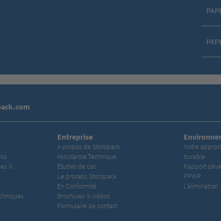
PAPE
PAPE
pack.com
Entreprise
Environne
A propos de Storopack
Notre appro
ess
Assistance Technique
durable
es &
Études de cas
Rapport dév
Le process Storopack
PPWR
En Conformité
L’élimination
echniques
Brochures & vidéos
Formulaire de contact