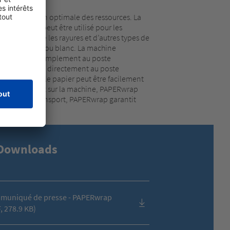
à l’utilisation optimale des ressources. La
l’intérieur peut être utilisé pour les
e verre contre les rayures et d’autres types de
nible en marron ou blanc. La machine
directement et simplement au poste
ple et efficace directement au poste
lle intégré, le papier peut être facilement
ar le traitement sur la machine, PAPERwrap
pendant le transport, PAPERwrap garantit
Downloads
muniqué de presse - PAPERwrap
, 278.9 KB)