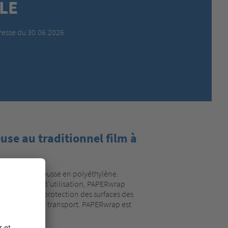
LE
MEXICO,
SPANISH
MIDDLE EAST + AFRICA,
ENGLISH
esse du 30.06.2026
NETHERLANDS,
DUTCH
POLANDS,
POLISH
SPAIN,
SPANISH
SWEDEN,
SWEDISH
SWITZERLAND,
FRENCH
SWITZERLAND,
GERMAN
TURKEY,
TURKISH
UNITED KINGDOM,
ENGLISH
se au traditionnel film à
UNITED STATES OF AMERICA,
ENGLISH
les ou à la mousse en polyéthylène.
able. Simple d’utilisation, PAPERwrap
galement à la protection des surfaces des
mages pendant le transport. PAPERwrap est