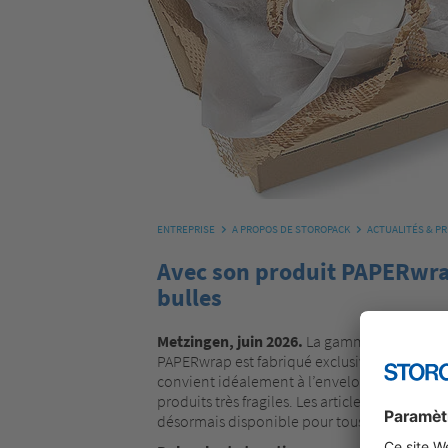
ENTREPRISE
A PROPOS DE STOROPACK
ACTUALITÉS & P
Avec son produit PAPERwrap
bulles
Metzingen, juin 2026.
La gamme Storopack pr
PAPERwrap est fabriqué exclusivement en pap
convient idéalement à l’enveloppement et au c
produits très fragiles. Les articles sont don
désormais disponible pour tous les clients 