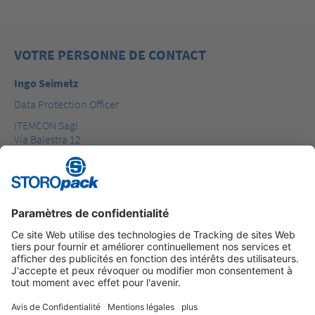
VOTRE PERSONNE DE CONTACT
Ingo Seimetz
Data Protection Officer
ITEMCON Sagl
Via Balestra 12
CH-6900 Lugano
Téléphone: +49 7123 164160
E-Mail: storopack.dpo@itemcon.com
Instagram
LinkedIn
Vimeo
YouTube
Glassdoor
Indeed