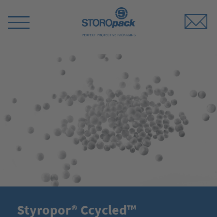
Storopack
Switch
Menu
Styropor® Ccycled™