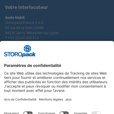
Votre Interlocuteur
Aude Mabit
Storopack France S.A.S.
55 rue de la Noé Cottée
44230 Saint-Sébastien-sur-Loire
T +33 (0)240 800 914
aude.mabit@storopack.com
Instagram
LinkedIn
Vimeo
YouTube
Glassdoor
Indeed