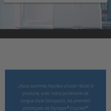
„Nous sommes heureux d'avoir réussi à
produire, avec notre partenaire de
longue date Storopack, les premiers
prototypes de Styropor® Ccycled™